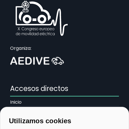
Organiza:
Accesos directos
Inicio
Política de Cookies
Política de Privacidad
Utilizamos cookies
Aviso Legal