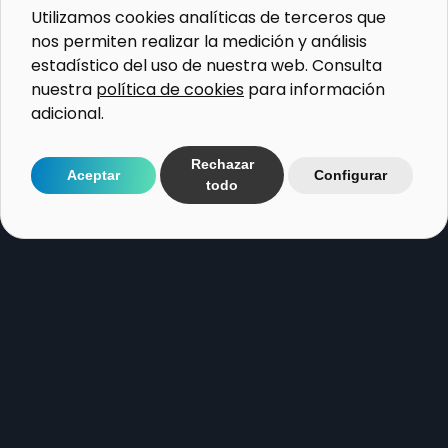
Histórico
Utilizamos cookies analíticas de terceros que
nos permiten realizar la medición y análisis
estadístico del uso de nuestra web. Consulta
¿Dónde?
nuestra
política de cookies
para información
adicional.
Universitat Politècnica de Catalunya, Carrer Manuel
Gallardo s/n - Martorell (Barcelona)
Rechazar
Aceptar
Configurar
todo
Campus FPCAT-UPC de la Mobilitat Sostenible
¿Cuándo?
21 y 22 de octubre de 2026